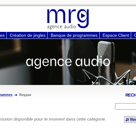
ces
Création de jingles
Banque de programmes
Espace Client
REC
grammes
Reggae
ssion disponible pour le moment dans cette catégorie.
Re