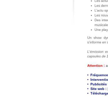
Les actu
Les dern
L’actu sp
Les nouv
Des inte
musicale
Une play
Un show dyna
s’informe en 
L'émission e
capsules de 
Attention :
a
•
Fréquence 
•
Interventi
•
Publicités 
•
Site web :
•
Télécharg