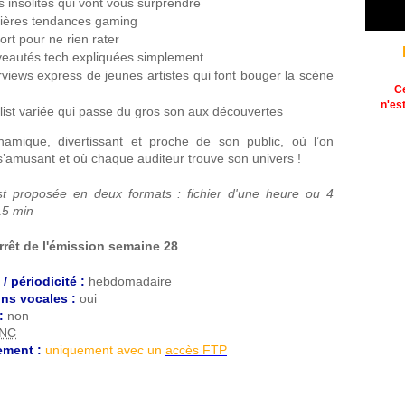
s insolites qui vont vous surprendre
ières tendances gaming
ort pour ne rien rater
eautés tech expliquées simplement
rviews express de jeunes artistes qui font bouger la scène
C
n'es
list variée qui passe du gros son aux découvertes
mique, divertissant et proche de son public, où l’on
s’amusant et où chaque auditeur trouve son univers !
st proposée en deux formats : fichier d'une heure ou 4
15 min
rrêt de l'émission semaine 28
/ périodicité :
hebdomadaire
ons vocales :
oui
:
non
NC
ement :
uniquement avec un
accès FTP