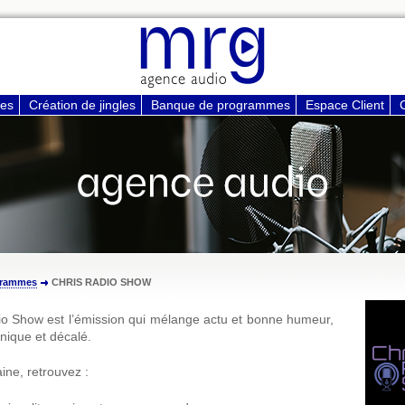
ces
Création de jingles
Banque de programmes
Espace Client
grammes
CHRIS RADIO SHOW
io Show est l’émission qui mélange actu et bonne humeur,
nique et décalé.
ne, retrouvez :