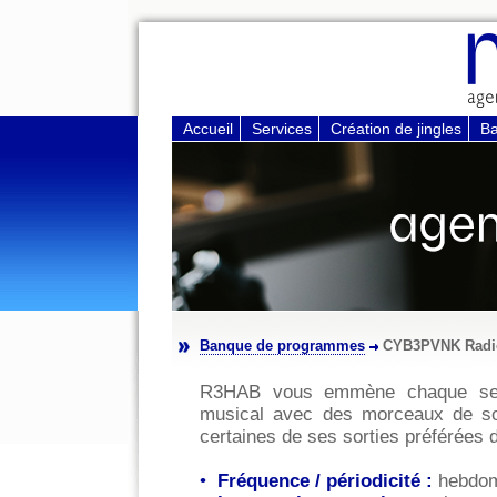
Accueil
Services
Création de jingles
B
Banque de programmes
CYB3PVNK Radi
R3HAB vous emmène chaque se
musical avec des morceaux de s
certaines de ses sorties préférées d
•
Fréquence / périodicité :
hebdom