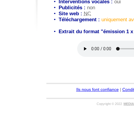
•
Interventions vocales :
oui
•
Publicités :
non
•
Site web :
NC
•
Téléchargement :
uniquement a
•
Extrait du format "émission 1 x
Ils nous font confiance
|
Condi
C
opyright
©
2022
MEDIA